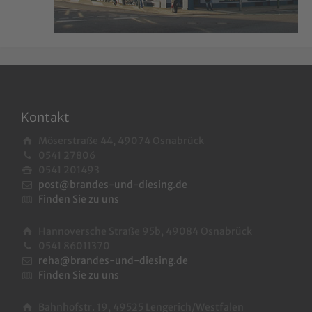
Kontakt
Möserstraße 44, 49074 Osnabrück
0541 27806
0541 201493
post@brandes-und-diesing.de
Finden Sie zu uns
Hannoversche Straße 95b, 49084 Osnabrück
0541 86011370
reha@brandes-und-diesing.de
Finden Sie zu uns
Bahnhofstr. 19, 49525 Lengerich/Westfalen