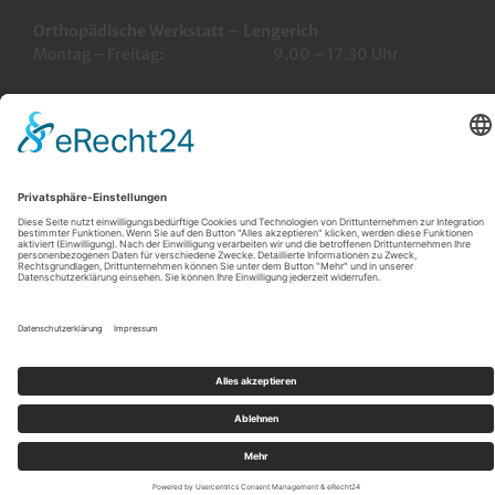
Orthopädische Werkstatt – Lengerich
Montag – Freitag:
9.00 – 17.30 Uhr
Suche
made by www.mumbomedia.de
Impressum
Datenschutzerklärung