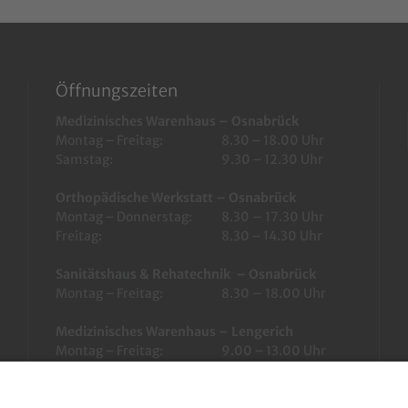
Öffnungszeiten
Medizinisches Warenhaus – Osnabrück
Montag – Freitag:
8.30 – 18.00 Uhr
Samstag:
9.30 – 12.30 Uhr
Orthopädische Werkstatt – Osnabrück
Montag – Donnerstag:
8.30 – 17.30 Uhr
Freitag:
8.30 – 14.30 Uhr
Sanitätshaus & Rehatechnik – Osnabrück
Montag – Freitag:
8.30 – 18.00 Uhr
Medizinisches Warenhaus – Lengerich
Montag – Freitag:
9.00 – 13.00 Uhr
14.00 – 18.00 Uhr