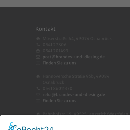
Kontakt
Möserstraße 44, 49074 Osnabrück
0541 27806
0541 201493
post@brandes-und-diesing.de
Finden Sie zu uns
Hannoversche Straße 95b, 49084
Osnabrück
0541 86011370
reha@brandes-und-diesing.de
Finden Sie zu uns
Bahnhofstr. 19, 49525 Lengerich/Westfalen
05481 4142
05481 389312