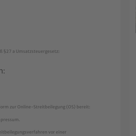
 §27 a Umsatzsteuergesetz:
h:
form zur Online-Streitbeilegung (OS) bereit:
Impressum.
reitbeilegungsverfahren vor einer