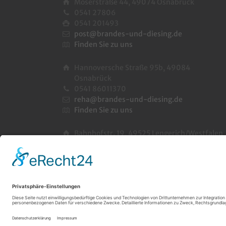
Möserstraße 44, 49074 Osnabrück
0541 27806
0541 201493
post@brandes-und-diesing.de
Finden Sie zu uns
Hannoversche Straße 95b, 49084
Osnabrück
0541 86011370
reha@brandes-und-diesing.de
Finden Sie zu uns
Bahnhofstr. 19, 49525 Lengerich/Westfalen
05481 4142
05481 389312
post@brandes-und-diesing.de
Finden Sie zu uns