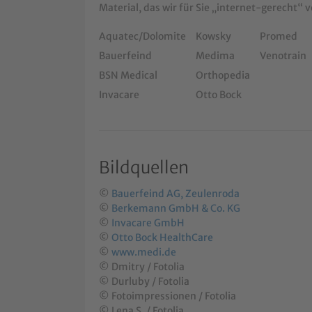
Material, das wir für Sie „internet-gerecht“ 
Aquatec/Dolomite
Kowsky
Promed
Bauerfeind
Medima
Venotrain
BSN Medical
Orthopedia
Invacare
Otto Bock
Bildquellen
©
Bauerfeind AG, Zeulenroda
©
Berkemann GmbH & Co. KG
©
Invacare GmbH
©
Otto Bock HealthCare
©
www.medi.de
© Dmitry / Fotolia
© Durluby / Fotolia
© Fotoimpressionen / Fotolia
© Lena S. / Fotolia