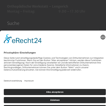
Orthopädische Werkstatt – Lengerich
Montag – Freitag:
9.00 – 17.30 Uhr
Suche
made by www.mumbomedia.de
Impressum
Datenschutzerklärung