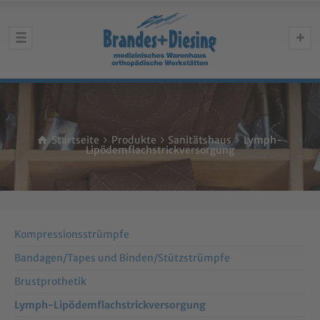
Startseite
Produkte
Sanitätshaus
Lymph-
Lipödemflachstrickversorgung
Kompressions­strümpfe
Bandagen/Tapes und Binden/Stütz­strümpfe
Brustprothetik
Lymph-Lipödemflachstrick­versorgung