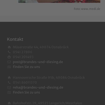
Foto: www.medi.de
Kontakt
Möserstraße 44, 49074 Osnabrück
0541 27806
0541 201493
post@brandes-und-diesing.de
Finden Sie zu uns
Hannoversche Straße 95b, 49084 Osnabrück
0541 86011370
reha@brandes-und-diesing.de
Finden Sie zu uns
Bahnhofstr. 19, 49525 Lengerich/Westfalen