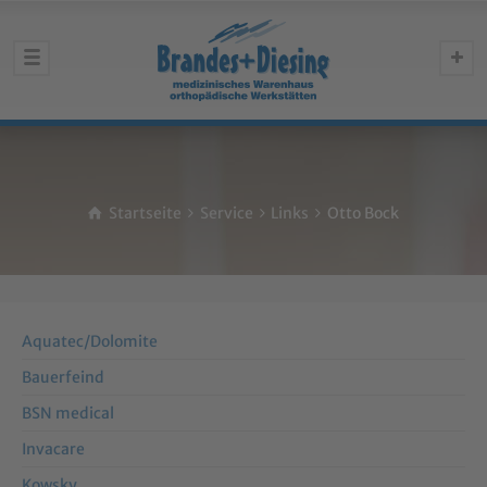
Startseite
Service
Links
Otto Bock
Aquatec/Dolomite
Bauerfeind
BSN medical
Invacare
Kowsky